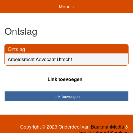
Menu +
Ontslag
Ontslag
Arbeidsrecht Advocaat Utrecht
Link toevoegen
Link toevoegen
Copyright © 2023 Onderdeel van
BaakmanMedia
&
Vrolijk Internet Services